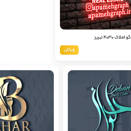
اک 4030 تبریز
رایگان