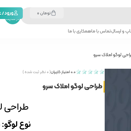
تومان
0
جستجو
ورود /
در سایت
پ و ارسال
تماس با ما
همکاری با ما
احی لوگو املاک سرو
0.0
امتیاز کاربران
(
۰
نظر ثبت شده )
طراحی لوگو املاک سرو
طراحی ل
نوع لوگو: