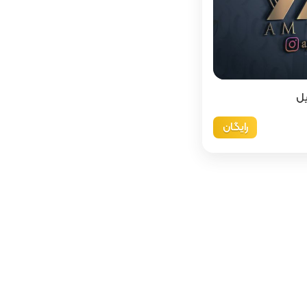
یل
رایگان