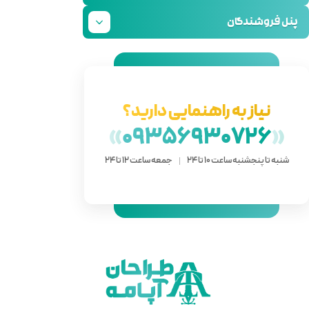
دارید؟
»
093
 ساعت 12 تا 24