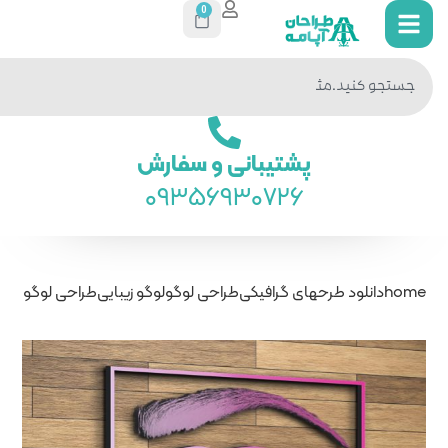
0
جستجو
در سایت
ی و سفارش
093569
راحی لوگو
لوگو زیبایی
طراحی لوگو سالن زیبایی ابرو