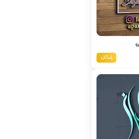
و
رایگان