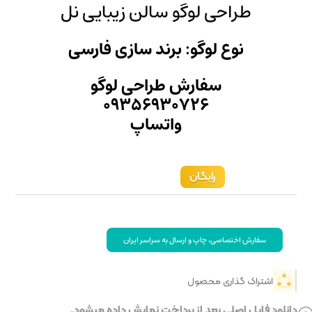
الن زیبایی نل
ند سازی فارسی
راحی لوگو
۰۹۳۵۶۹
تساپ
 سراسر ایران
خت نمایش داده میشود.