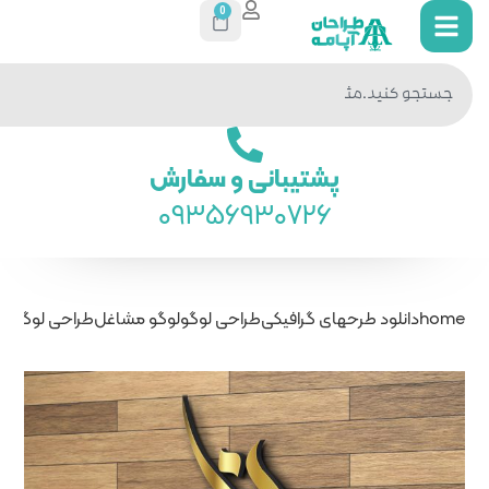
0
جستجو
در سایت
ی و سفارش
093569
راحی لوگو
لوگو مشاغل
طراحی لوگو سالن زیبایی نل