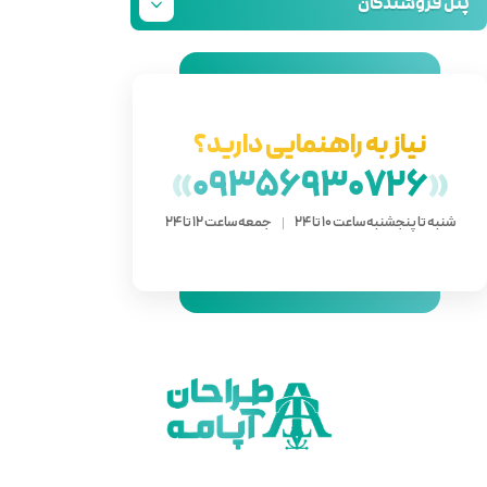
دارید؟
»
093
 ساعت 12 تا 24