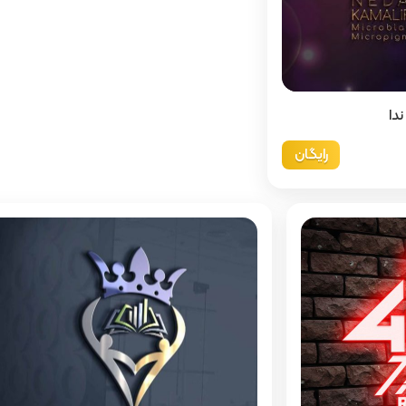
دا
رایگان