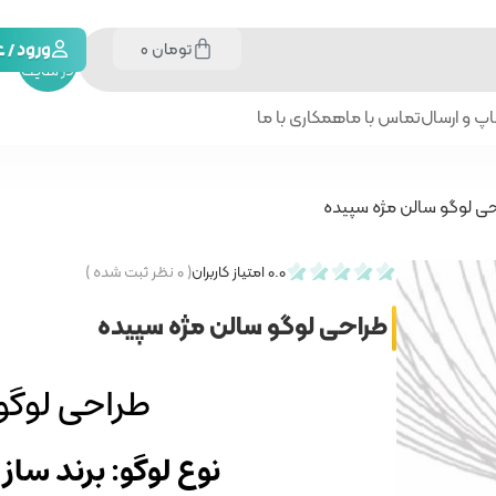
تومان
0
جستجو
ورود /
در سایت
پ و ارسال
تماس با ما
همکاری با ما
ی لوگو سالن مژه سپیده
0.0
امتیاز کاربران
(
۰
نظر ثبت شده )
طراحی لوگو سالن مژه سپیده
طراحی لوگو
نوع لوگو: برند ساز