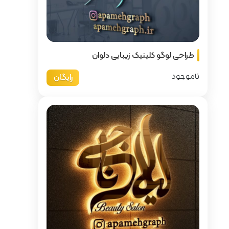
یی دلوان
رایگان