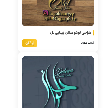
ی نل
رایگان