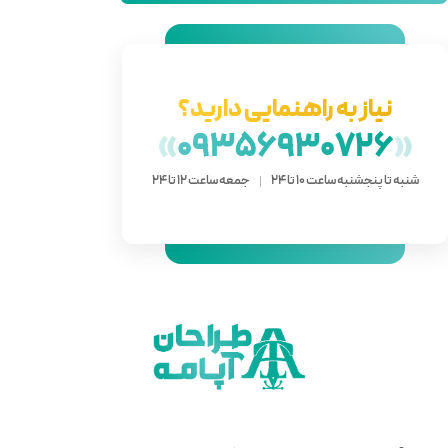
دارید؟
»
093
 ساعت 12 تا 24