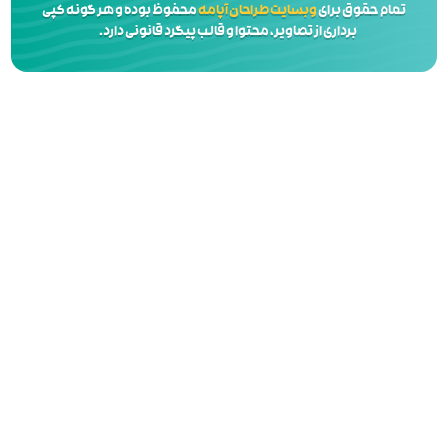
 آپامه
محفوظ بوده و هر گونه کپی
 و قالب پیگرد قانونی دارد.