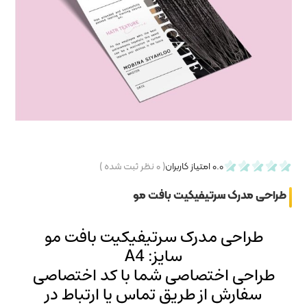
۰
نظر ثبت شده )
فت مو
تیفیکیت بافت مو
 A4
ما با کد اختصاصی
ماس یا ارتباط در