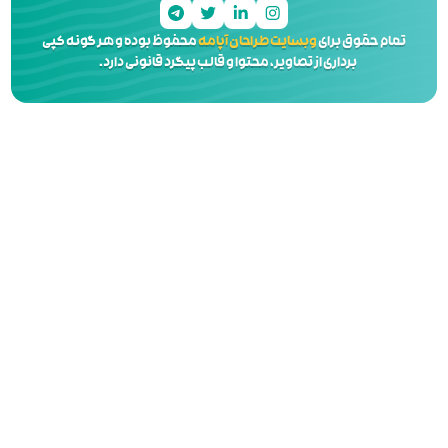
 آپامه
محفوظ بوده و هر گونه کپی
 و قالب پیگرد قانونی دارد.