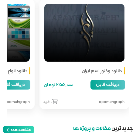
دانلود انواع هدر سایت
دریافت فایل
255,00 تومان
66,000 تومان
0 خرید
apamehgraph
0 خرید
مشاهده همه