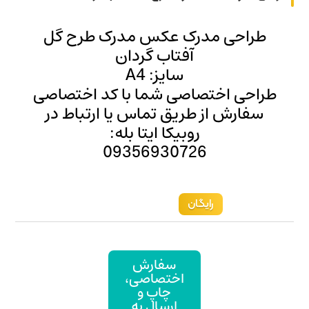
کس مدرک طرح گل
 گردان
 A4
ما با کد اختصاصی
ماس یا ارتباط در
ایتا بله:
093569
ارش
صاصی،
پ و
ال به