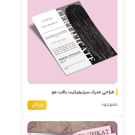
 بافت مو
رایگان