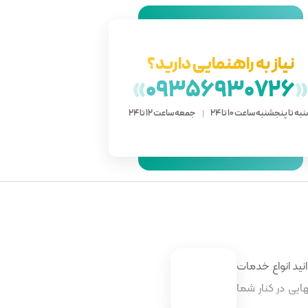
نیاز به راهنمایی دارید؟
»
09356930726
به تا پنجشنبه ساعت 10 تا 24
جمعه ساعت 12 تا 24
نید انواع خدمات
ایی در کنار شما