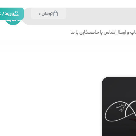
تومان
0
جستجو
ورود /
در سایت
پ و ارسال
تماس با ما
همکاری با ما