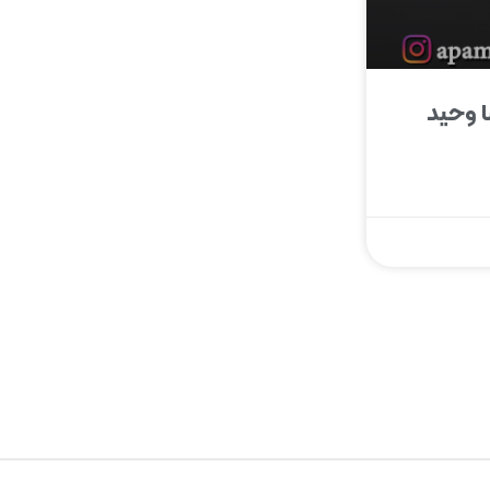
 وحید