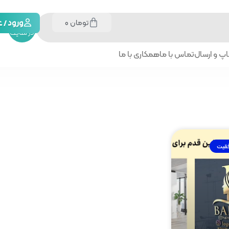
تومان
0
جستجو
ورود /
در سایت
پ و ارسال
تماس با ما
همکاری با ما
فقیت