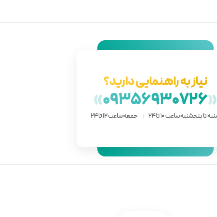
نیاز به راهنمایی دارید؟
»
09356930726
به تا پنجشنبه ساعت 10 تا 24
جمعه ساعت 12 تا 24