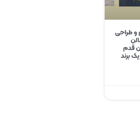
 و طراحی
الن
ین قدم
ک برند