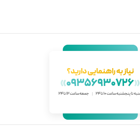
نیاز به راهنمایی دارید؟
»
09356930726
به تا پنجشنبه ساعت 10 تا 24
جمعه ساعت 12 تا 24