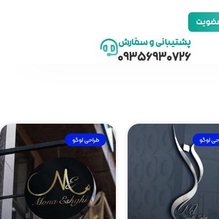
 عضویت
پشتیبانی و سفارش
09356930726
حی لوگو
طراحی لوگو