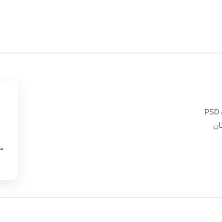
ان
«
شن