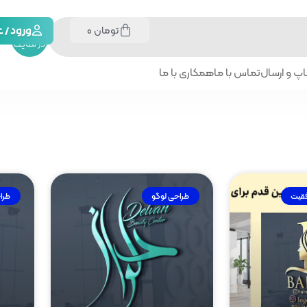
تومان
0
جستجو
ورود /
در سایت
پ و ارسال
تماس با ما
همکاری با ما
فقیت
طراحی لوگو
طرا