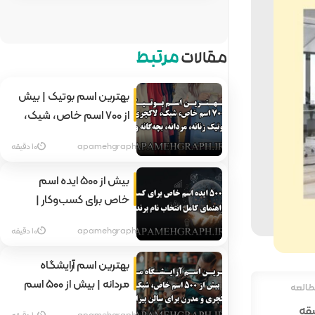
مقالات
مرتبط
بهترین اسم بوتیک | بیش
از ۷۰۰ اسم خاص، شیک،
لاکچری و جدید برای بوتیک
apamehgraph
10 دقیقه
زنانه، مردانه، بچه‌گانه و
آنلاین
بیش از ۵۰۰ ایده اسم
خاص برای کسب‌وکار |
راهنمای کامل انتخاب نام
apamehgraph
10 دقیقه
برند
بهترین اسم آرایشگاه
مردانه | بیش از ۵۰۰ اسم
طالعه
خاص، شیک، لاکچری و
apamehgraph
10 دقیقه