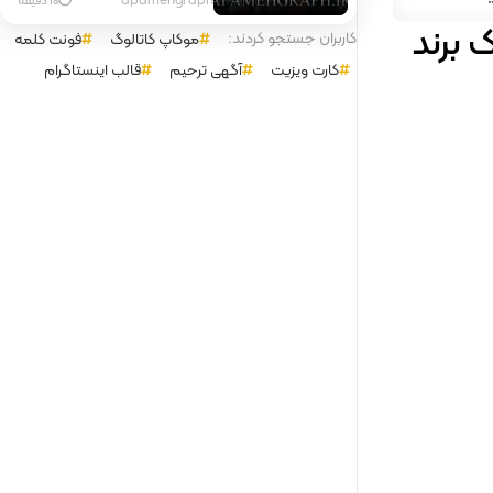
مدرن برای سالن پیرایش
 برند
کاربران جستجو کردند:
موکاپ کاتالوگ
فونت کلمه
کارت ویزیت
آگهی ترحیم
قالب اینستاگرام