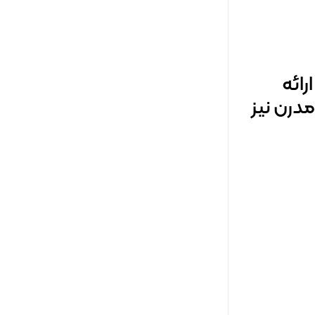
ائه
درن نیز