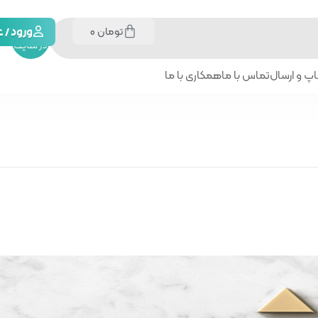
تومان
0
جستجو
ورود /
در سایت
پ و ارسال
تماس با ما
همکاری با ما