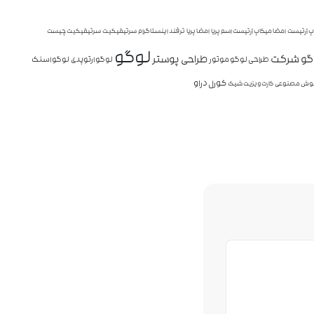
پ آرتیست
امضا میکاپ آرتیست اسم پریا
امضا پریا
ترفند اینستاگرام
سرتیفیکیت
سرتیفیکیت چیست
لوگو
وگو شرکت
طراحی پوستر
طراحی لوگو موتور
لوگو ارتوپدی
لوگو اسنک
کورل دراو
ش مصنوعی
کارت ویزیت شیک