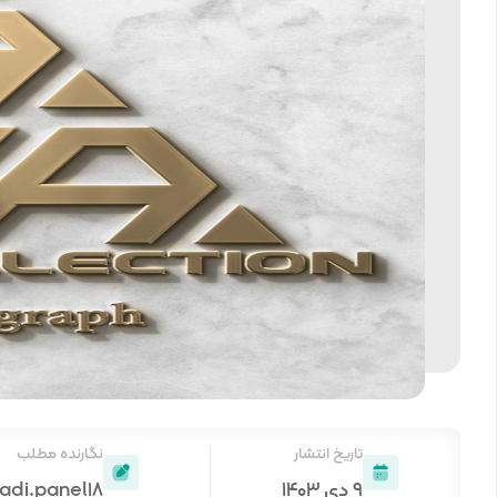
تاریخ انتشار
نگارنده مطلب
۹ دی ۱۴۰۳
adi.panel18