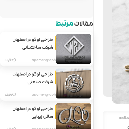
مقالات
مرتبط
طراحی لوگو در اصفهان
شرکت ساختمانی
apamehgraph
دقیقه
طراحی لوگو در اصفهان
شرکت صنعتی
apamehgraph
دقیقه
طراحی لوگو در اصفهان
سالن زیبایی
طالعه
apamehgraph
دقیقه