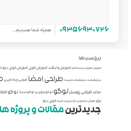
همراه شما هستیم...
۰۹۳۵۶۹۳۰۷۲۶
برچسب‌ها
آموزش و ترفند
آموزش کورل
آموزش کورل دراو
اص
آموزش
آموزش اینستاگرام
ط
طراحی امضا
طراحی رابط کاربری
سرتیفیکیت
سرتیفیکیت چیست
لوگو
لوگو املا
طراحی پوستر
موتور
لوگو ارتوپدی
لوگو اسنک
مژه
کورل دراو
هوش مصنوعی
کارت ویزیت شیک
جدیدترین
مقالات و پروژه ها