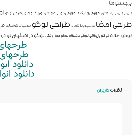
برچسب‌ها
ام
آموزش و ترفند
آموزش کورل
آموزش کورل دراو
اصول طراحی لوگو
آموزش
آموزش اینستاگرام
طراحی لوگو
طراحی امضا
طرا
طراحی رابط کاربری
طراحی لوگو اسنک
لوگو املاک
لوگو در اصفهان
لوگو ز
لوگو بازرگانی
لوگو باشگاه
لوگو حمل و نقل
طرحهای 
طرحهای م
دانلود ان
دانلود ان
نظرات
کاربران