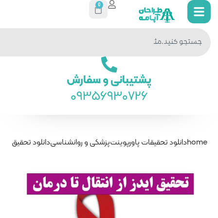
0
جستجو
در سایت
ی و سفارش
093569
ت
پزشکی و روانشناسی
دانلود تحقیق پاورپوینت ایدز