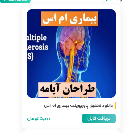
 بیماری ام اس
15,000تومان