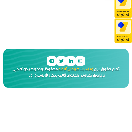
 آپامه
محفوظ بوده و هر گونه کپی
 و قالب پیگرد قانونی دارد.