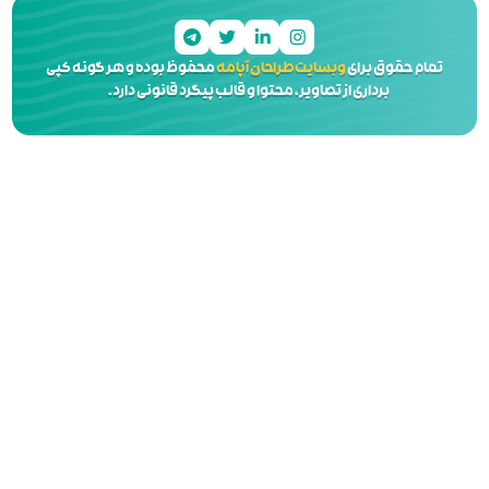
 آپامه
محفوظ بوده و هر گونه کپی
 و قالب پیگرد قانونی دارد.