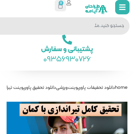
0
جستجو
در سایت
ی و سفارش
093569
ت
ورزشی
دانلود تحقیق پاورپوینت تیراندازی با کمان