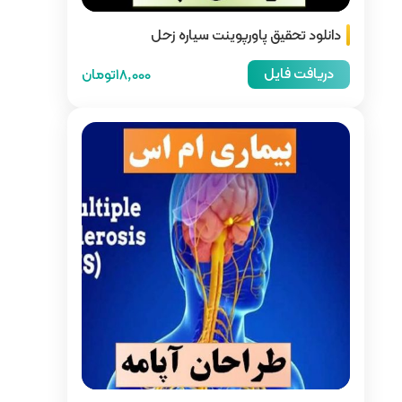
 سیاره زحل
18,000تومان