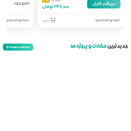
17 ٪
298,000
رایگان
ناموجود
248,000 تومان
0 خرید
apamehgraph
0 خرید
مشاهده همه