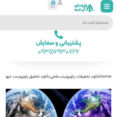
0
جستجو
در سایت
ی و سفارش
093569
ت
علمی
دانلود تحقیق پاورپوینت جهان موازی