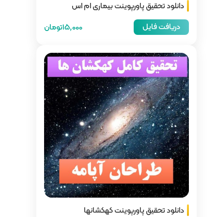
 بیماری ام اس
15,000تومان
 کهکشانها