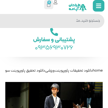
0
جستجو
در سایت
ی و سفارش
093569
ت
ورزشی
دانلود تحقیق پاورپوینت سوارکاری