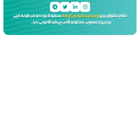
 آپامه
محفوظ بوده و هر گونه کپی
 و قالب پیگرد قانونی دارد.