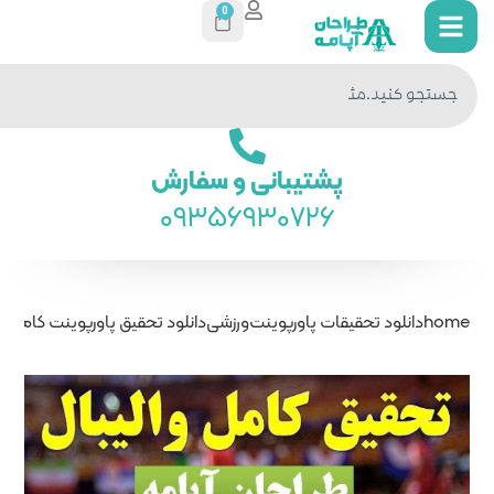
0
جستجو
در سایت
ی و سفارش
093569
ت
ورزشی
دانلود تحقیق پاورپوینت کامل والیبال