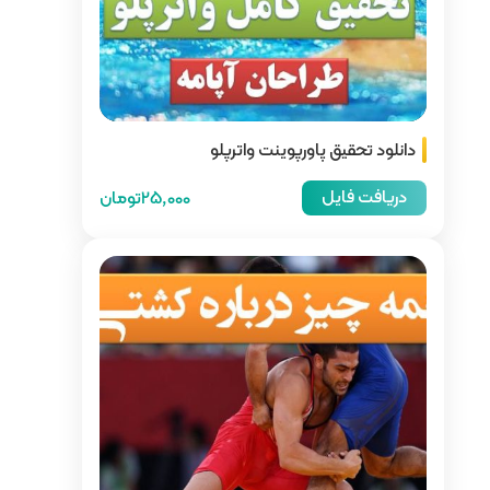
واترپلو
25,000تومان