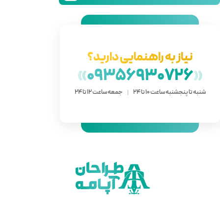
دارید؟
»
093
 ساعت 12 تا 24