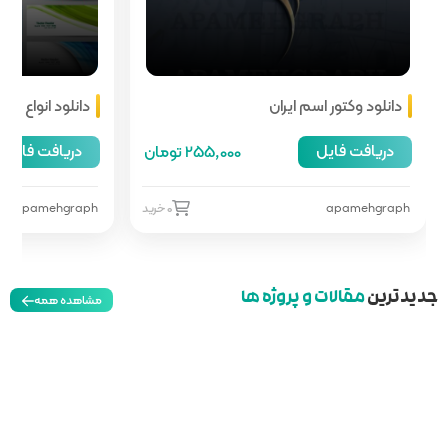
دانلود انواع هدر سایت
دریافت فایل
255,00 تومان
66,000 تومان
0 خرید
apamehgraph
0 خرید
مشاهده همه