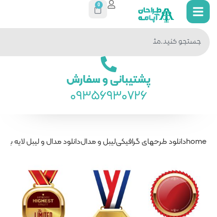
0
جستجو
در سایت
ی و سفارش
093569
یبل و مدال
دانلود مدال و لیبل لایه باز فتوشاپ