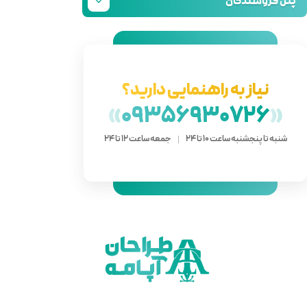
دارید؟
»
093
 ساعت 12 تا 24