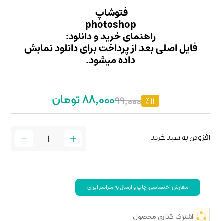
وشاپ
photo
ید و دانلود:
داخت برای دانلود نمایش
میشود.
88,000 تومان
 سراسر ایران