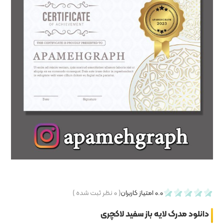
۰
نظر ثبت شده )
اکچری