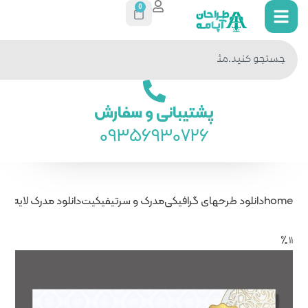
0
جستجو
در سایت
ی و سفارش
093569
درک و سرتیفیکیت
دانلود مدرک لایه باز سفید لاکچری