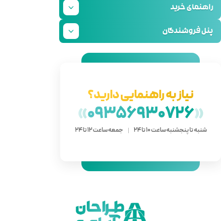
دارید؟
»
093
 ساعت 12 تا 24