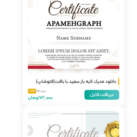
ید با بافت(فتوشاپ)
23 ٪
94,000
72,000تومان