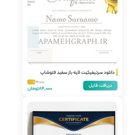
باز سفید فتوشاپ
11 ٪
94,000
84,000تومان