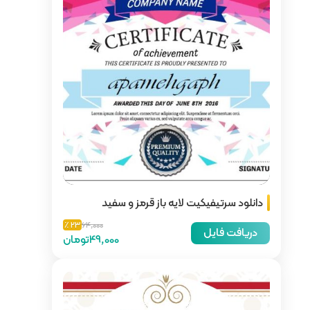
از قرمز و سفید
23 ٪
64,000
49,000تومان