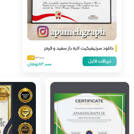
از سفید و قرمز
12 ٪
93,000
82,000تومان