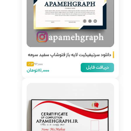
باز فتوشاپ سفید سرمه
12 ٪
92,000
81,000تومان