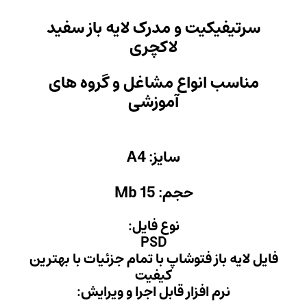
رک لایه باز سفید
کچری
شاغل و گروه های
وزشی
 A4
M
 فایل:
PS
با تمام جزئیات با بهترین
فیت
ل اجرا و ویرایش: