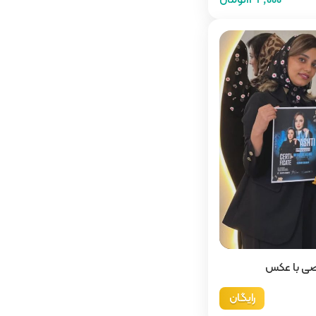
صی با عکس
رایگان