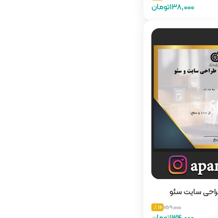
138,000تومان
راحی سایت سئو
16 ٪
159,000
134,000تومان