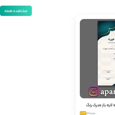
مشاهده همه
 لایه باز مدرک رنگ
22 ٪
178,000