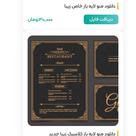
زیبا
30,000تومان
یک زیبا جدید