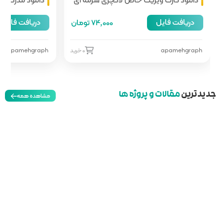
17 ٪
298,000
دریافت فایل
74,000 تومان
248,000 تومان
0 خرید
apamehgraph
0 خرید
مشاهده همه