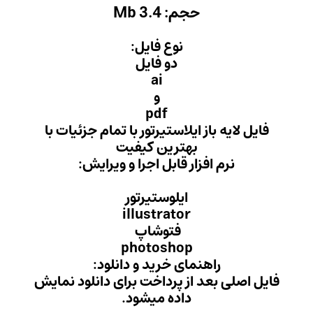
M
 فایل:
 فایل
ai
و
pd
یرتور با تمام جزئیات با
ن کیفیت
ل اجرا و ویرایش:
ستیرتور
illust
وشاپ
photo
ید و دانلود:
داخت برای دانلود نمایش
میشود.