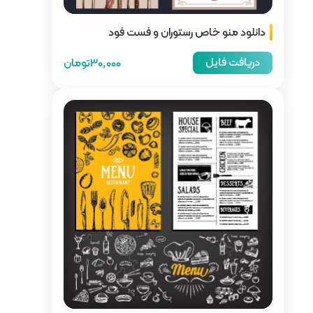
ن و فست فود
30,000تومان