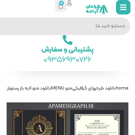
0
جستجو
در سایت
ی و سفارش
093569
نو MENU
دانلود منو لایه باز رستوران(کلاسیک)