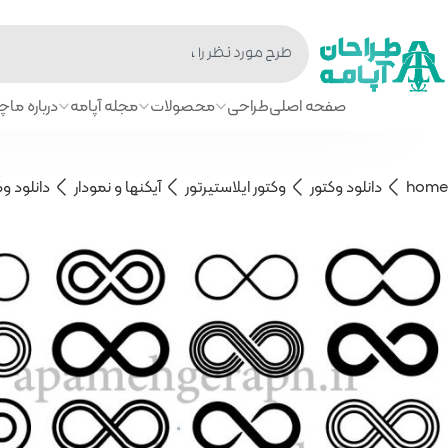
صفحه اصلی
طراحی
محصولات
مجله آپامه
درباره ما
چا
home
دانلود وکتور
وکتور ایلاستیرتور
آیکنها و نمودار
دانلود وک