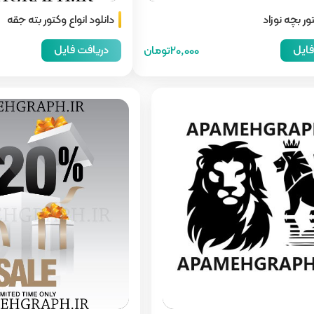
ور بچه نوزاد
دانلود انواع وکتور بته جقه
فایل
دریافت فایل
20,000تومان