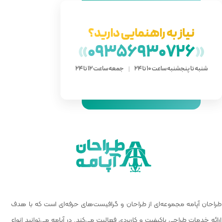
دارید؟
»
093
 ساعت 12 تا 24
 گرافیست‌های حرفه‌ای است که با هدف
الیت می‌کند. در آپامه می‌توانید انواع