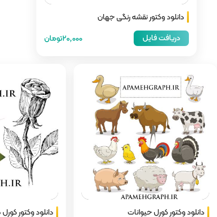
 جهان
20,000تومان
دانلود وکتور کورل گل رز
دا