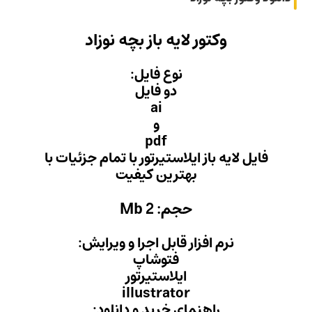
باز بچه نوزاد
 فایل:
 فایل
ai
و
pd
یرتور با تمام جزئیات با
ن کیفیت
Mb
ل اجرا و ویرایش:
وشاپ
ستیرتور
illust
ید و دانلود: