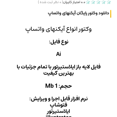
۰
نظر ثبت شده )
 واتساپ
آیکنهای واتساپ
 فایل:
Ai
یرتور با تمام جزئیات با
ن کیفیت
Mb
ل اجرا و ویرایش:
وشاپ
ستیرتور