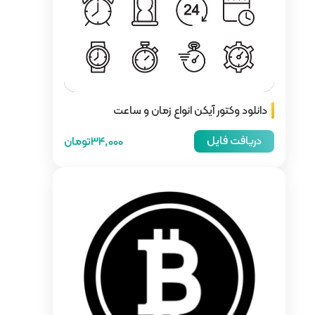
 زمان و ساعت
34,000تومان