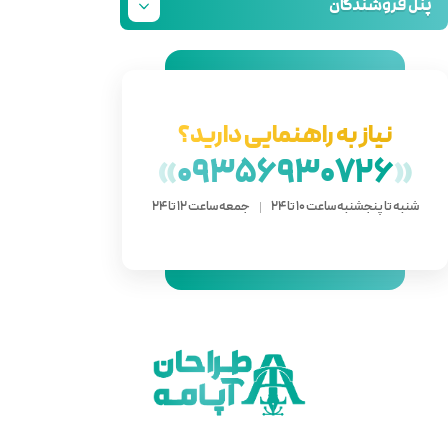
دارید؟
»
093
 ساعت 12 تا 24