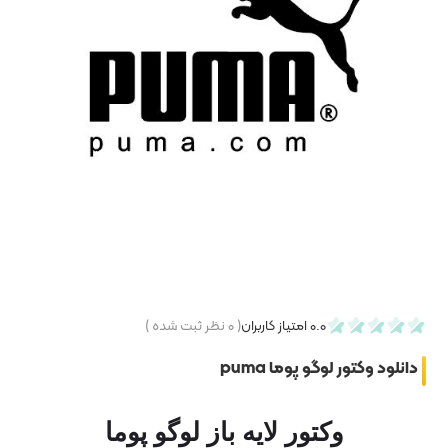
۰
نظر ثبت شده )
باز لوگو پوما