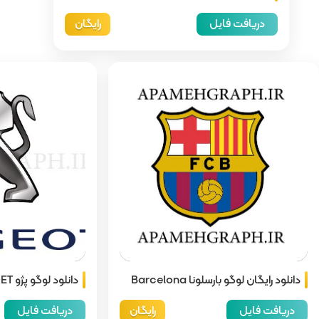
رایگان
دانلود لوگو پژو PEUGOET
دا
رایگان
دریافت فایل
د
16,000 تومان