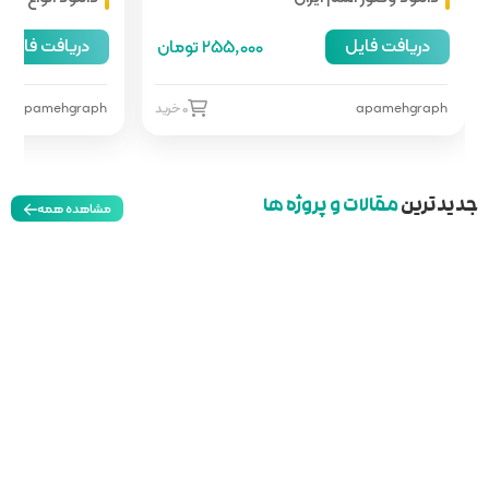
دریافت فایل
255,00 تومان
66,000 تومان
0 خرید
apamehgraph
0 خرید
مشاهده همه