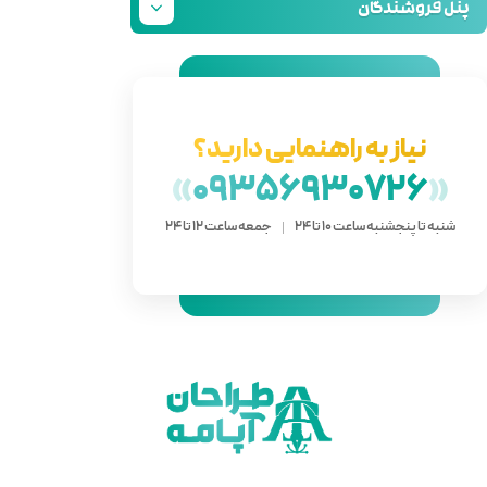
دارید؟
»
093
 ساعت 12 تا 24