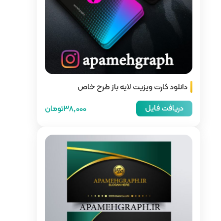
 باز طرح خاص
38,000تومان