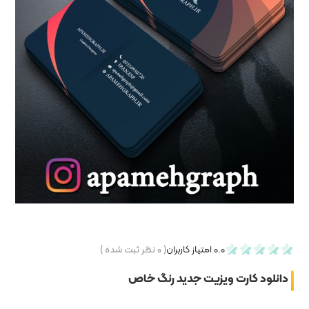
۰
نظر ثبت شده )
نگ خاص