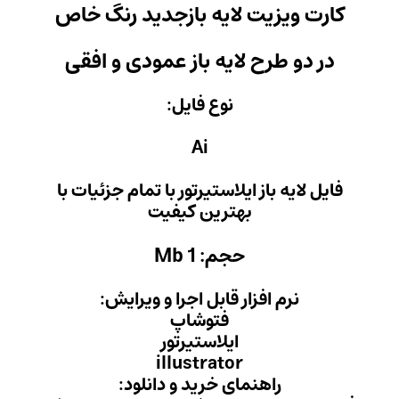
 بازجدید رنگ خاص
باز عمودی و افقی
 فایل:
Ai
یرتور با تمام جزئیات با
ن کیفیت
Mb
ل اجرا و ویرایش:
وشاپ
ستیرتور
illust
ید و دانلود: