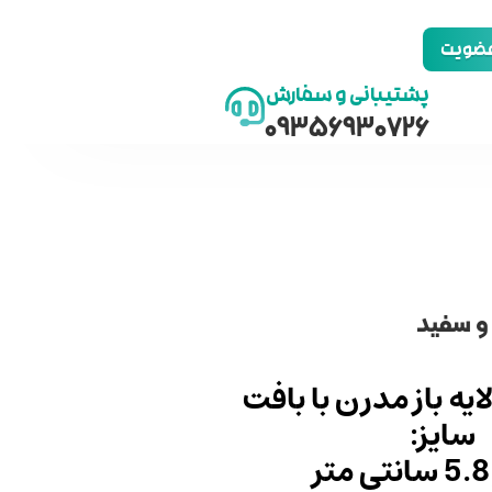
 عضویت
پشتیبانی و سفارش
09356930726
 و سفید
یه باز مدرن با بافت
سایز: