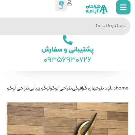
0
جستجو
در سایت
ی و سفارش
093569
راحی لوگو
لوگو زیبایی
طراحی لوگو مژه مهرناز