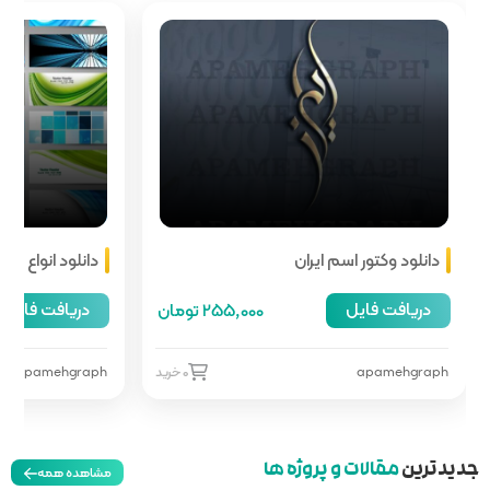
دانلود انواع هدر سایت
دریافت فایل
255,00 تومان
66,000 تومان
0 خرید
apamehgraph
0 خرید
مشاهده همه