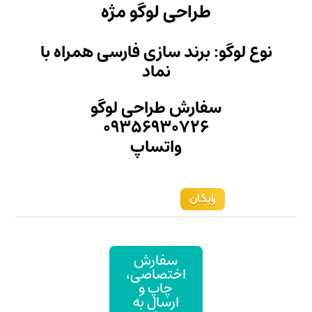
لوگو مژه
ازی فارسی همراه با
ماد
راحی لوگو
۰۹۳۵۶۹
تساپ
ارش
صاصی،
پ و
ال به