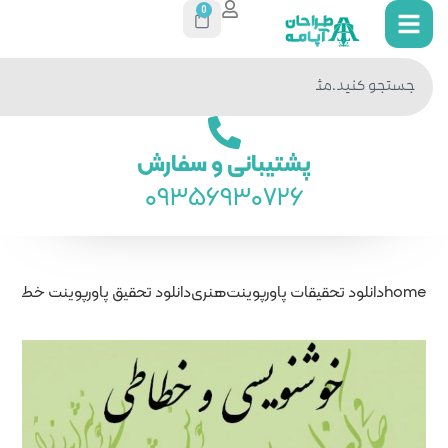
0
جستجو
در سایت
ی و سفارش
093569
ت
هنری
دانلود تحقیق پاورپوینت خطاطی و خوشنویسی