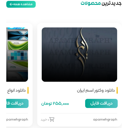
مشاهده همه
دانلود انواع هدر سایت
دریافت فایل
255,00 تومان
66,000 تومان
0 خرید
apamehgraph
0 خرید