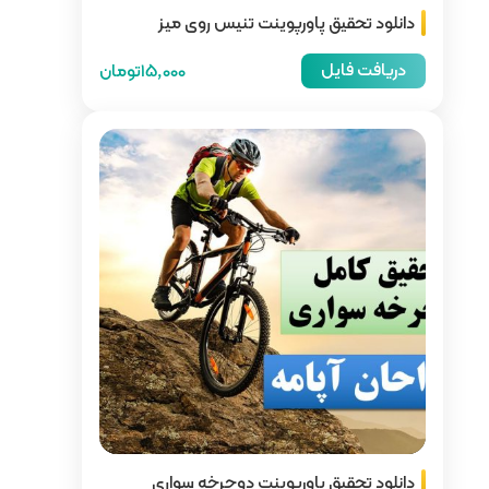
 تنیس روی میز
15,000تومان
ت دوچرخه سواری