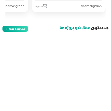
0 خرید
apamehgraph
0 خرید
مشاهده همه