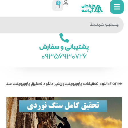
0
جستجو
در سایت
ی و سفارش
093569
ت
ورزشی
دانلود تحقیق پاورپوینت سنگ‌نوردی