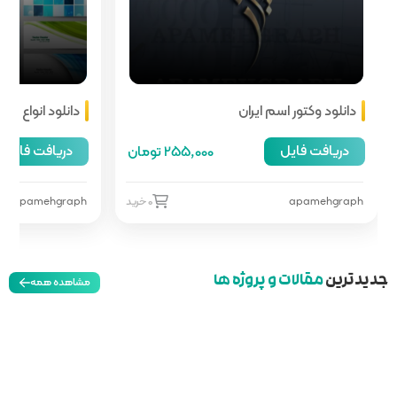
دانلود انواع هدر سایت
دریافت فایل
255,00 تومان
66,000 تومان
0 خرید
apamehgraph
0 خرید
مشاهده همه