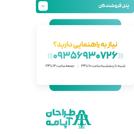
دارید؟
»
093
 ساعت 12 تا 24