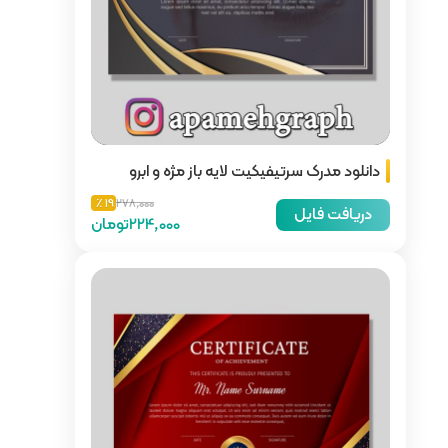
یه باز مژه و ابرو
19 ٪
278,000
224,000تومان