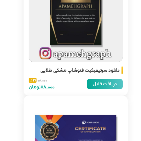
شاپ مشکی طلایی
19 ٪
108,000
88,000تومان