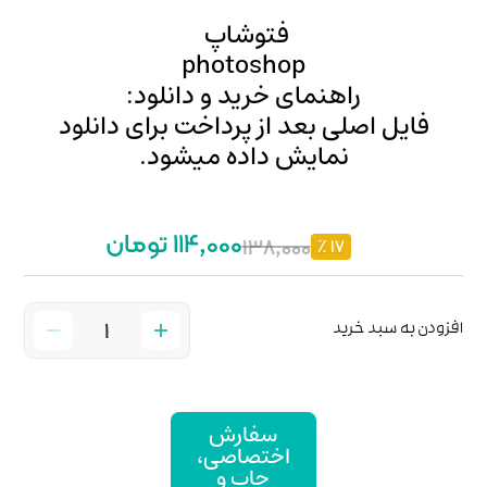
شاپ
photo
ید و دانلود:
پرداخت برای دانلود
ده میشود.
114,000 تومان
1
ارش
صاصی،
پ و