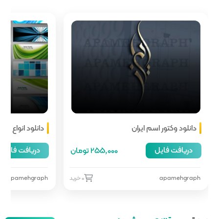
دانلود انواع هدر سایت
دریافت فایل
255,00 تومان
66,000 تومان
0 خرید
apamehgraph
0 خرید