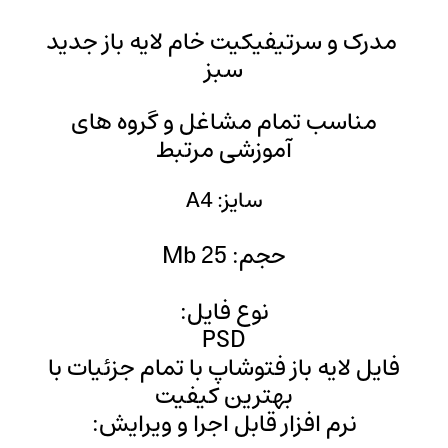
 خام لایه باز جدید
بز
غل و گروه‌‌ های
ی مرتبط
 A4
M
فایل:
PS
اپ با تمام جزئیات با
ن کیفیت
 اجرا و ویرایش: