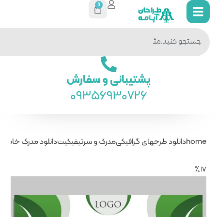
0
جستجو
در سایت
ی و سفارش
093569
درک و سرتیفیکیت
دانلود مدرک خام لایه باز جدید سبز