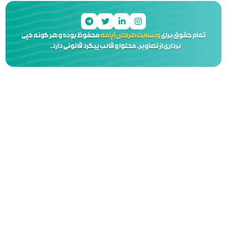
 آپامه
محفوظ بوده و هر گونه کپی
 و قالب پیگرد قانونی دارد.