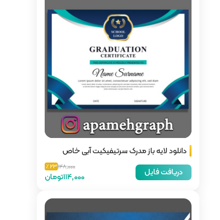
رتیفیکیت آبی خاص
23 ٪
148,000
114,000تومان