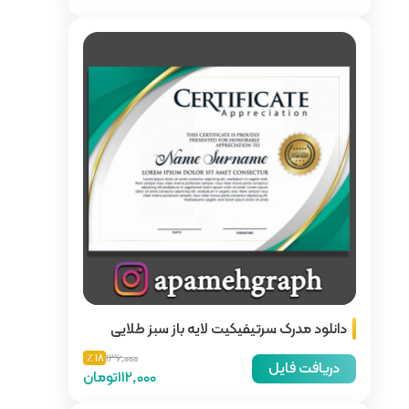
ایه باز سبز طلایی
18 ٪
136,000
112,000تومان