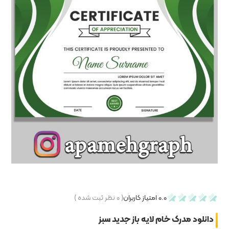
۰
نظر ثبت شده )
ید سبز