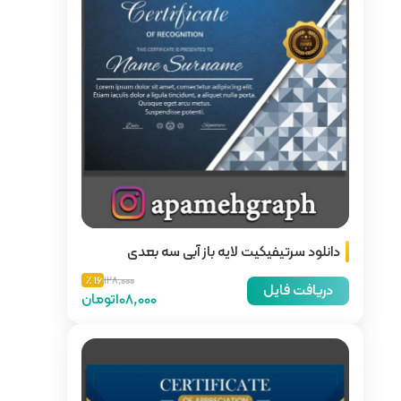
از آبی سه بعدی
16 ٪
128,000
108,000تومان