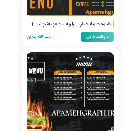
زا و فست فود(فتوشاپ)
54,000تومان