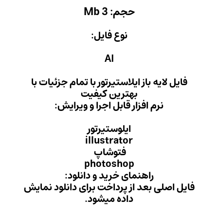
Mb
 فایل:
AI
یرتور با تمام جزئیات با
ن کیفیت
ل اجرا و ویرایش:
ستیرتور
illust
وشاپ
photo
ید و دانلود:
داخت برای دانلود نمایش
میشود.