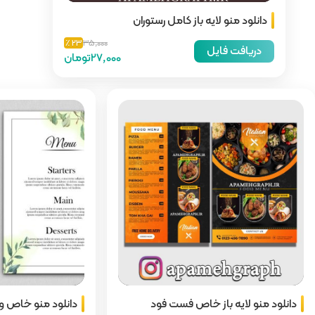
 رستوران
23 ٪
35,000
27,000تومان
فود
دانلود منو خاص و زیبا با جلد زیبا
دا