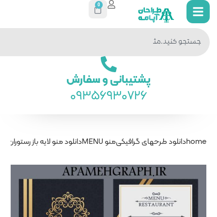
0
جستجو
در سایت
ی و سفارش
093569
نو MENU
دانلود منو لایه باز رستوران طلایی