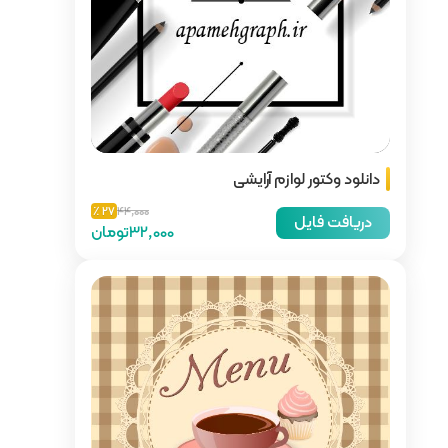
27 ٪
44,000
32,000تومان