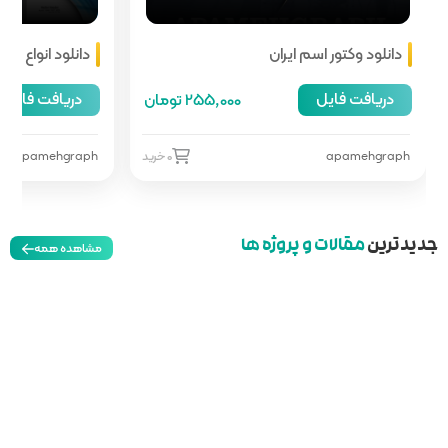
دانلود انواع هدر سایت
دریافت فایل
255,00 تومان
66,000 تومان
0 خرید
apamehgraph
0 خرید
مشاهده همه