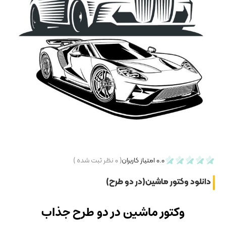
۰
نظر ثبت شده )
رح)
در دو طرح جذاب