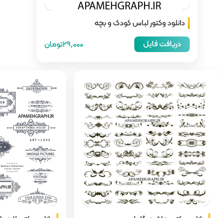
 و بچه
29,000تومان