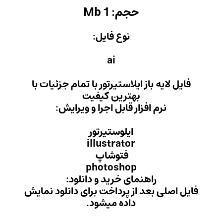
Mb
 فایل:
ai
یرتور با تمام جزئیات با
ن کیفیت
ل اجرا و ویرایش:
ستیرتور
illust
وشاپ
photo
ید و دانلود:
داخت برای دانلود نمایش
میشود.