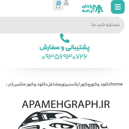
0
جستجو
در سایت
ی و سفارش
093569
رتور
مشاغل
دانلود وکتور ماشین(در دو طرح)