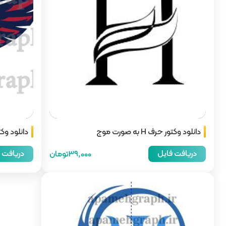
دانلود وکتور حرف H به صورت موج
دانلود وک
دریافت فایل
دریافت 
39,000تومان