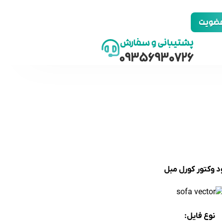
 عضویت
پشتیبانی و سفارش
09356930726
د وکتور کورل مبل
نوع فایل: