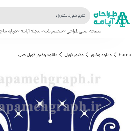
صفحه اصلی
طراحی
محصولات
مجله آپامه
درباره ما
چا
home
دانلود وکتور
وکتور کورل
دانلود وکتور کورل مبل