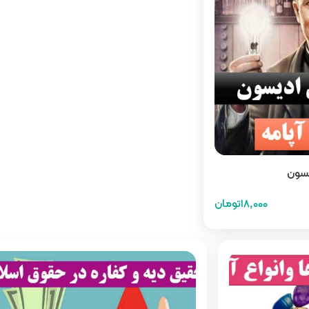
یسون
18,000تومان