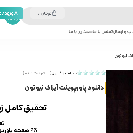
تومان
0
جستجو
ورود /
در سایت
پ و ارسال
تماس با ما
همکاری با ما
زاک نیوتون
0.0
امتیاز کاربران
(
۰
نظر ثبت شده )
دانلود پاورپوینت آیزاک نیوتون
تحقیق کامل زن
تع
26
صفحه پاورپو