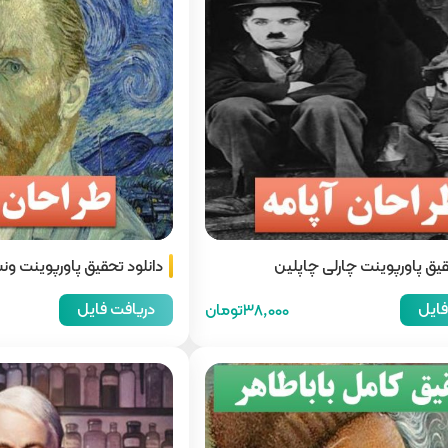
قیق پاورپوینت چارلی چاپلین
دانلود تحقیق پاورپوینت و
فایل
دریافت فایل
38,000تومان