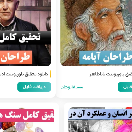
قیق پاورپوینت باباطاهر
دانلود تحقیق پاورپوینت اد
فایل
دریافت فایل
18,000تومان