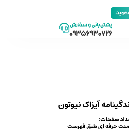
 عضویت
پشتیبانی و سفارش
09356930726
دگینامه آیزاک نیوتون
داد صفحات:
ینت حرفه ای طبق فهرست