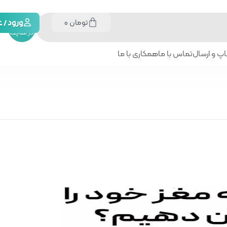
تومان
0
جستجو
ورود /
در سایت
پ و ارسال
تماس با ما
همکاری با ما