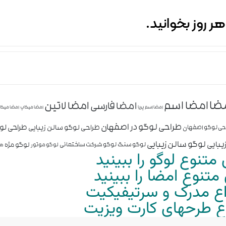
ضا
امضا اسم
امضا لاتین
امضا فارسی
امضا اسم پریا
امضا میکاپ
امضا میکا
طراحی لوگو در اصفهان
طراحی ل
طراحی لوگو سالن زیبایی
حی لوگو اصفهان
لوگو سالن زیبایی
یبایی
لوگو مژه
لوگو سنگ
لوگو شرکت ساختمانی
لوگو موتور
هو
متنوع لوگو را ببینید
تنوع امضا را ببینید
واع مدرک و سرتیفیکیت
واع طرحهای کارت ویزیت