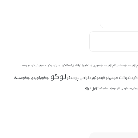
پ آرتیست
امضا میکاپ آرتیست اسم پریا
امضا پریا
ترفند اینستاگرام
سرتیفیکیت
سرتیفیکیت چیست
لوگو
وگو شرکت
طراحی پوستر
طراحی لوگو موتور
لوگو ارتوپدی
لوگو اسنک
کورل دراو
ش مصنوعی
کارت ویزیت شیک