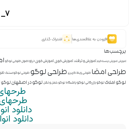
7_ هر روز بخوانید.
افزودن به علاقمندی‌ها
اشتراک گذاری
برچسب‌ها
ام
آموزش و ترفند
آموزش کورل
آموزش کورل دراو
اصول طراحی لوگو
آموزش
آموزش اینستاگرام
طراحی لوگو
طراحی امضا
طرا
طراحی رابط کاربری
طراحی لوگو اسنک
لوگو املاک
لوگو در اصفهان
لوگو ز
لوگو بازرگانی
لوگو باشگاه
لوگو حمل و نقل
طرحهای 
طرحهای م
دانلود ان
دانلود ان