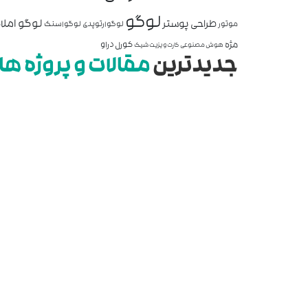
لوگو
لوگو املا
طراحی پوستر
موتور
لوگو ارتوپدی
لوگو اسنک
مژه
کورل دراو
هوش مصنوعی
کارت ویزیت شیک
جدیدترین
مقالات و پروژه ها