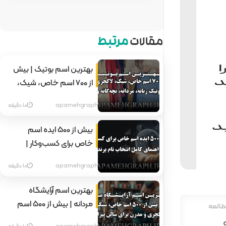
مقالات
مرتبط
بهترین اسم بوتیک | بیش
از ۷۰۰ اسم خاص، شیک،
لاکچری و جدید برای بوتیک
apamehgraph
10 دقیقه
زنانه، مردانه، بچه‌گانه و
آنلاین
بیش از ۵۰۰ ایده اسم
خاص برای کسب‌وکار |
راهنمای کامل انتخاب نام
apamehgraph
10 دقیقه
برند
بهترین اسم آرایشگاه
مردانه | بیش از ۵۰۰ اسم
طالعه
خاص، شیک، لاکچری و
apamehgraph
10 دقیقه