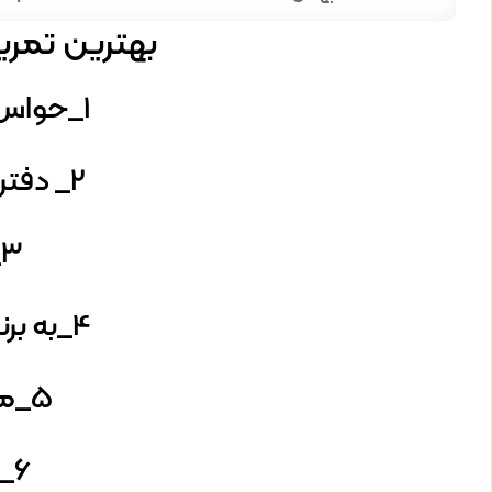
بهترین تمری
1_حواس پرتی را حذف کنید.
2_ دفتر روزانه داشته باشید
3_مراقبه کنید.
4_به برنامه ها پایبند باشید
5_مرتب تمرین کنید
6_افکار را بنوسید