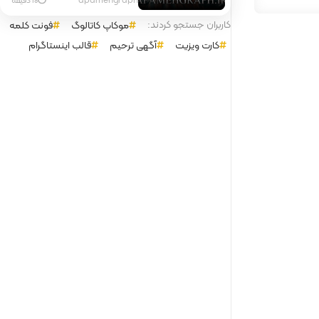
مدرن برای سالن پیرایش
کاربران جستجو کردند:
موکاپ کاتالوگ
فونت کلمه
کارت ویزیت
آگهی ترحیم
قالب اینستاگرام