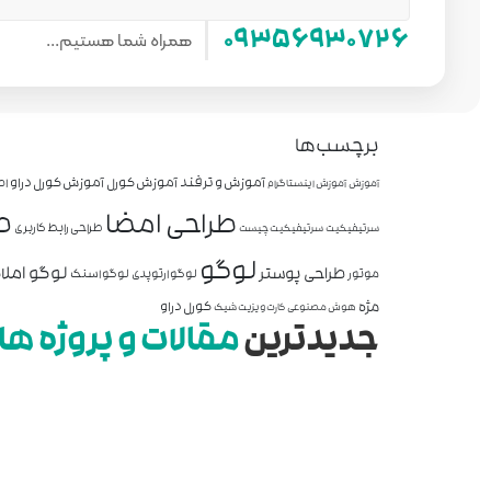
همراه شما هستیم...
۰۹۳۵۶۹۳۰۷۲۶
برچسب‌ها
آموزش و ترفند
آموزش کورل
آموزش کورل دراو
اص
آموزش
آموزش اینستاگرام
ط
طراحی امضا
طراحی رابط کاربری
سرتیفیکیت
سرتیفیکیت چیست
لوگو
لوگو املا
طراحی پوستر
موتور
لوگو ارتوپدی
لوگو اسنک
مژه
کورل دراو
هوش مصنوعی
کارت ویزیت شیک
جدیدترین
مقالات و پروژه ها