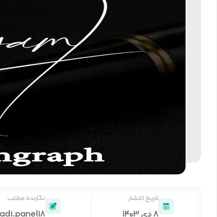
تاریخ انتشار
نگارنده مطلب
۸ دی ۱۴۰۳
adi.panel18