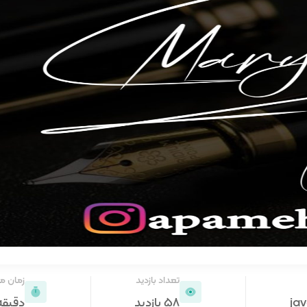
تعداد بازدید
زمان م
jav
58 بازدید
دقیقه