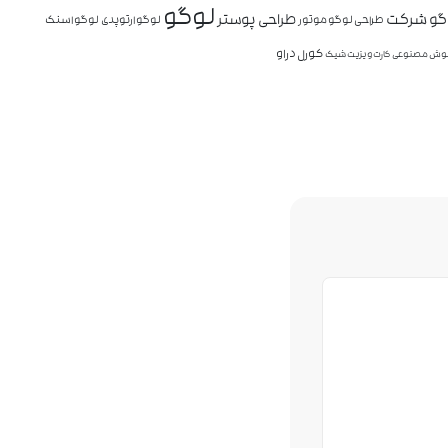
لوگو
وگو شرکت
طراحی پوستر
طراحی لوگو موتور
لوگو ارتوپدی
لوگو اسنک
کورل دراو
ش مصنوعی
کارت ویزیت شیک