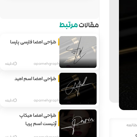
مقالات
مرتبط
طراحی امضا فارسی پارسا
apamehgraph
دقیقه
طراحی امضا اسم امید
apamehgraph
دقیقه
طراحی امضا میکاپ
آرتیست اسم پریا
طالعه
apamehgraph
دقیقه