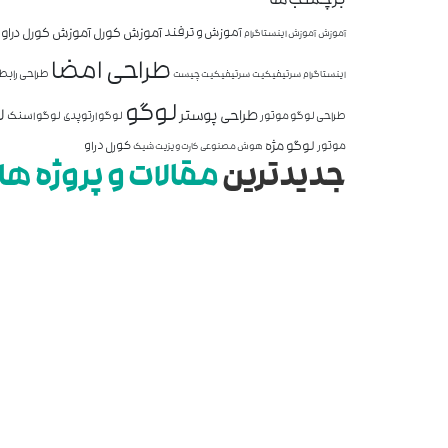
برچسب‌ها
آموزش کورل
آموزش کورل دراو
آموزش و ترفند
آموزش
آموزش اینستاگرام
طراحی امضا
طراحی رابط 
اینستاگرام
سرتیفیکیت
سرتیفیکیت چیست
لوگو
ل
طراحی پوستر
طراحی لوگو موتور
لوگو ارتوپدی
لوگو اسنک
لوگو مژه
کورل دراو
موتور
هوش مصنوعی
کارت ویزیت شیک
جدیدترین
مقالات و پروژه ها