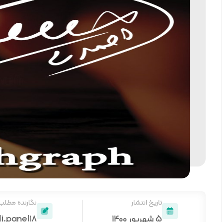
تاریخ انتشار
نگارنده مطلب
۵ شهریور ۱۴۰۰
i.panel18