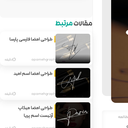
مقالات
مرتبط
طراحی امضا فارسی پارسا
apamehgraph
دقیقه
طراحی امضا اسم امید
apamehgraph
دقیقه
طراحی امضا میکاپ
آرتیست اسم پریا
طالعه
apamehgraph
دقیقه