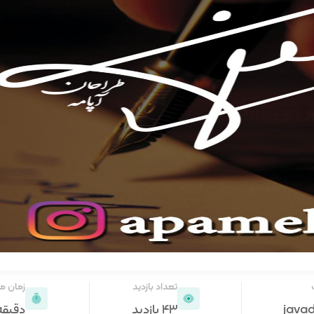
تعداد بازدید
زمان م
javad
43 بازدید
دقیقه