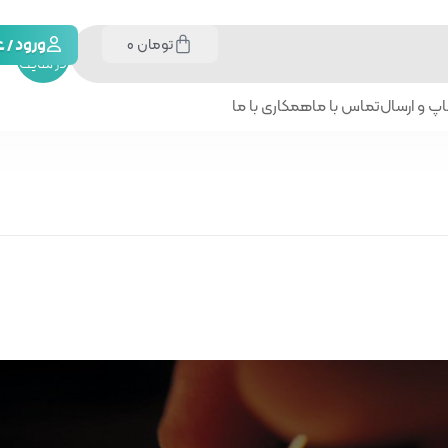
تومان
0
جستجو
ورود /
در سایت
پ و ارسال
تماس با ما
همکاری با ما