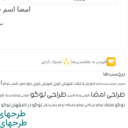
امضا اسم 
سف
افزودن به علاقمندی‌ها
اشتراک گذاری
برچسب‌ها
ا
آموزش کورل
آموزش کورل دراو
آموزش و ترفند
اصول طراحی لوگو
آموزش
آموزش اینستاگرام
طراحی لوگو
طراحی امضا
طرا
طراحی رابط کاربری
طراحی لوگو اسنک
لوگو املاک
لوگو در اصفهان
لوگو ز
لوگو بازرگانی
لوگو باشگاه
لوگو حمل و نقل
طرحهای 
طرحهای م