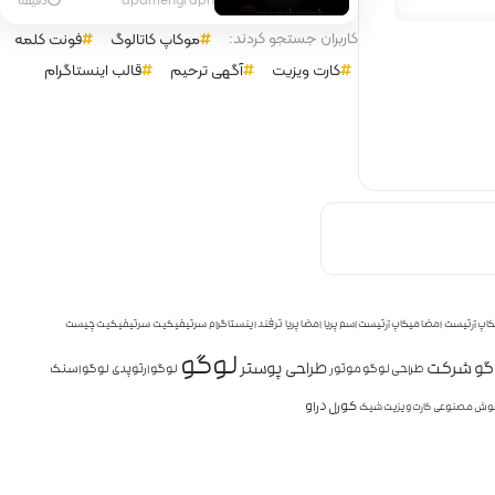
کاربران جستجو کردند:
موکاپ کاتالوگ
فونت کلمه
کارت ویزیت
آگهی ترحیم
قالب اینستاگرام
کاپ آرتیست
امضا میکاپ آرتیست اسم پریا
امضا پریا
ترفند اینستاگرام
سرتیفیکیت
سرتیفیکیت چیست
لوگو
وگو شرکت
طراحی پوستر
طراحی لوگو موتور
لوگو ارتوپدی
لوگو اسنک
کورل دراو
ش مصنوعی
کارت ویزیت شیک