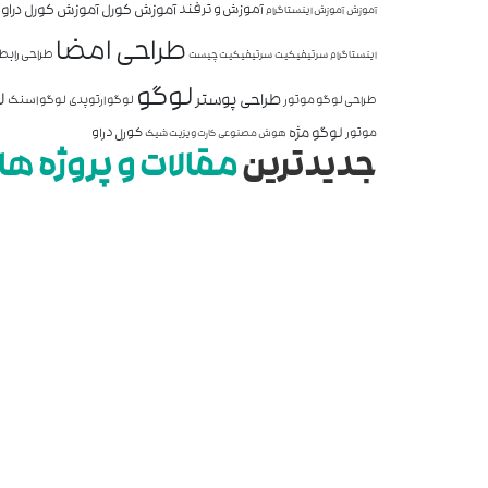
آموزش کورل
آموزش کورل دراو
آموزش و ترفند
آموزش
آموزش اینستاگرام
طراحی امضا
طراحی رابط 
اینستاگرام
سرتیفیکیت
سرتیفیکیت چیست
لوگو
ل
طراحی پوستر
طراحی لوگو موتور
لوگو ارتوپدی
لوگو اسنک
لوگو مژه
کورل دراو
موتور
هوش مصنوعی
کارت ویزیت شیک
جدیدترین
مقالات و پروژه ها