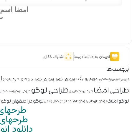
امضا اسم 
سف
افزودن به علاقمندی‌ها
اشتراک گذاری
برچسب‌ها
ا
آموزش کورل
آموزش کورل دراو
آموزش و ترفند
اصول طراحی لوگو
آموزش
آموزش اینستاگرام
طراحی لوگو
طراحی امضا
طرا
طراحی رابط کاربری
طراحی لوگو اسنک
لوگو املاک
لوگو در اصفهان
لوگو ز
لوگو بازرگانی
لوگو باشگاه
لوگو حمل و نقل
طرحهای 
طرحهای م
دانلود ان