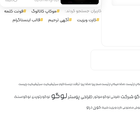
کاربران جستجو کردند:
موکاپ کاتالوگ
فونت کلمه
کارت ویزیت
آگهی ترحیم
قالب اینستاگرام
کاپ آرتیست
امضا میکاپ آرتیست اسم پریا
امضا پریا
ترفند اینستاگرام
سرتیفیکیت
سرتیفیکیت چیست
لوگو
وگو شرکت
طراحی پوستر
طراحی لوگو موتور
لوگو ارتوپدی
لوگو اسنک
کورل دراو
ش مصنوعی
کارت ویزیت شیک