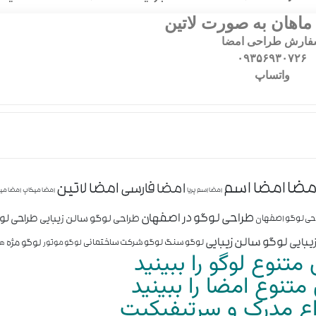
ماهان به صورت لاتین
ارش طراحی امضا
۰۹۳۵۶۹۳۰۷۲۶
واتساپ
مضا
امضا اسم
امضا لاتین
امضا فارسی
امضا اسم پریا
امضا میکاپ
امضا می
طراحی لوگو در اصفهان
طراحی ل
طراحی لوگو سالن زیبایی
حی لوگو اصفهان
لوگو سالن زیبایی
یبایی
لوگو مژه
لوگو سنگ
لوگو شرکت ساختمانی
لوگو موتور
هو
متنوع لوگو را ببینید
تنوع امضا را ببینید
واع مدرک و سرتیفیکیت