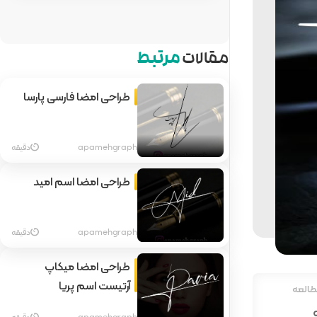
مقالات
مرتبط
طراحی امضا فارسی پارسا
apamehgraph
دقیقه
طراحی امضا اسم امید
apamehgraph
دقیقه
طراحی امضا میکاپ
آرتیست اسم پریا
طالعه
apamehgraph
دقیقه