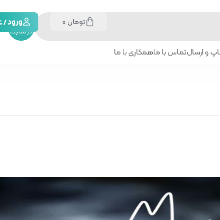
تومان
0
جستجو
ورود /
در سایت
پ و ارسال
تماس با ما
همکاری با ما