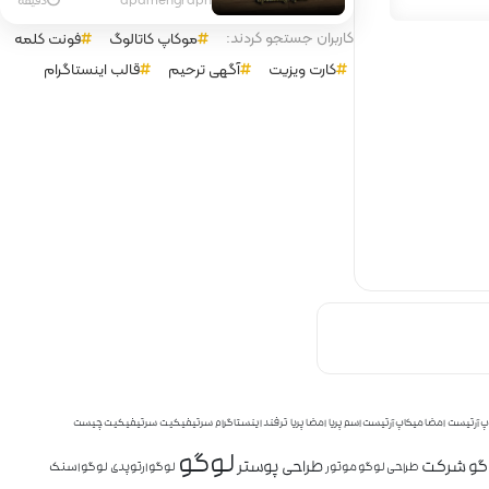
کاربران جستجو کردند:
موکاپ کاتالوگ
فونت کلمه
کارت ویزیت
آگهی ترحیم
قالب اینستاگرام
پ آرتیست
امضا میکاپ آرتیست اسم پریا
امضا پریا
ترفند اینستاگرام
سرتیفیکیت
سرتیفیکیت چیست
لوگو
وگو شرکت
طراحی پوستر
طراحی لوگو موتور
لوگو ارتوپدی
لوگو اسنک