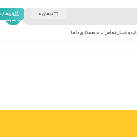
تومان
0
جستجو
ورود /
در سایت
پ و ارسال
تماس با ما
همکاری با ما