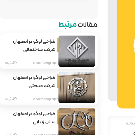
مقالات
مرتبط
طراحی لوگو در اصفهان
شرکت ساختمانی
apamehgraph
دقیقه
طراحی لوگو در اصفهان
شرکت صنعتی
apamehgraph
دقیقه
طراحی لوگو در اصفهان
سالن زیبایی
طالعه
apamehgraph
دقیقه