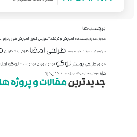
برچسب‌ها
آموزش و ترفند
آموزش کورل
آموزش کورل دراو
اص
آموزش
آموزش اینستاگرام
ط
طراحی امضا
طراحی رابط کاربری
سرتیفیکیت
سرتیفیکیت چیست
لوگو
لوگو املا
طراحی پوستر
موتور
لوگو ارتوپدی
لوگو اسنک
مژه
کورل دراو
هوش مصنوعی
کارت ویزیت شیک
جدیدترین
مقالات و پروژه ها