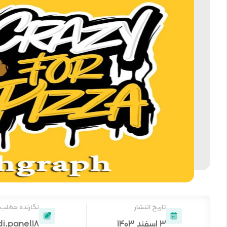
تاریخ انتشار
نگارنده مطلب
۳ اسفند ۱۴۰۳
di.panel18